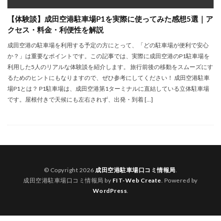
【体験談】成田空港駐車場P1を実際に使ってみた感想5選｜ア
クセス・料金・利便性を解説
成田空港の駐車場を利用する予定の方にとって、「どの駐車場が便利で安心
か？」は重要なポイントです。この記事では、実際に成田空港のP1駐車場を
利用した5人のリアルな体験談を紹介します。 旅行前後の移動をスムーズにす
るためのヒントにもなりますので、ぜひ参考にしてください！ 成田空港駐車
場P1とは？ P1駐車場は、成田空港第1ターミナルに直結している立体駐車場
です。屋根付きで天候にも左右されず、出発・到着 […]
© Copyright 2026
成田空港駐車場口コミ情報局
.
成田空港駐車場口コミ情報局 by
FIT-Web Create
. Powered by
WordPress
.